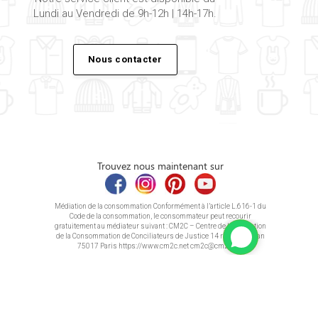
Lundi au Vendredi de 9h-12h | 14h-17h.
Nous contacter
Trouvez nous maintenant sur
Médiation de la consommation Conformément à l’article L.616-1 du
Code de la consommation, le consommateur peut recourir
gratuitement au médiateur suivant : CM2C – Centre de la Médiation
de la Consommation de Conciliateurs de Justice 14 rue Saint Jean
75017 Paris https://www.cm2c.net cm2c@cm2c.net